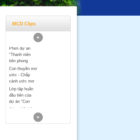
MCD Clips
Phim dự án
"Thanh niên
tiên phong
trong thích ứng
Con thuyền mơ
BĐKH vùng
ước - Chắp
ĐBSH" -
cánh ước mơ
READY
Lớp tập huấn
đầu tiên của
dự án "Con
thuyền mơ
Sáng kiến liên
ước"
minh Hạ Long -
Cát Bà
Dự án: "Con
thuyền mơ