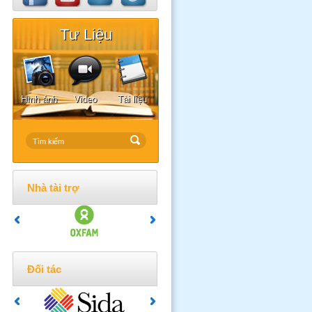
Tư Liệu
Hình ảnh
Video
Tài liệu
Nhà tài trợ
Đối tác