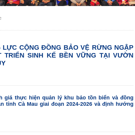
c
 LỰC CỘNG ĐỒNG BẢO VỆ RỪNG NGẬP
 TRIỂN SINH KẾ BỀN VỮNG TẠI VƯỜN
ỦY
 giá thực hiện quản lý khu bảo tồn biển và đồng
ản tỉnh Cà Mau giai đoạn 2024-2026 và định hướng