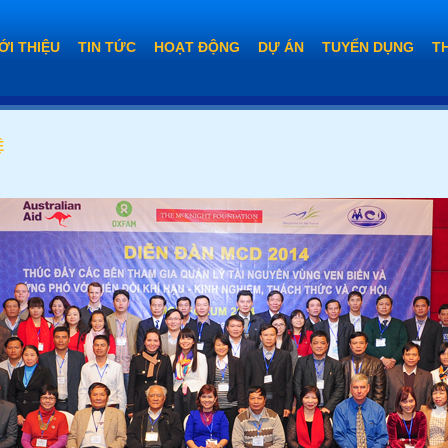
ỚI THIỆU
TIN TỨC
HOẠT ĐỘNG
DỰ ÁN
TUYỂN DỤNG
T
Ệ