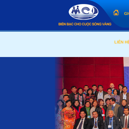
GI
LIÊN H