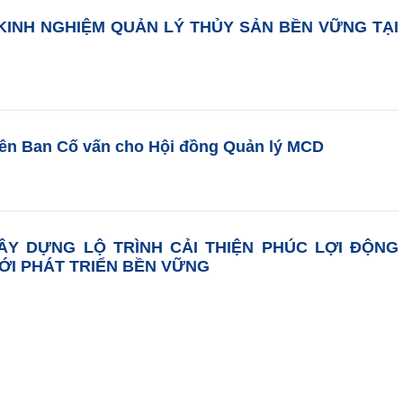
 KINH NGHIỆM QUẢN LÝ THỦY SẢN BỀN VỮNG TẠI
iên Ban Cố vấn cho Hội đồng Quản lý MCD
ÂY DỰNG LỘ TRÌNH CẢI THIỆN PHÚC LỢI ĐỘNG
ỚI PHÁT TRIỂN BỀN VỮNG