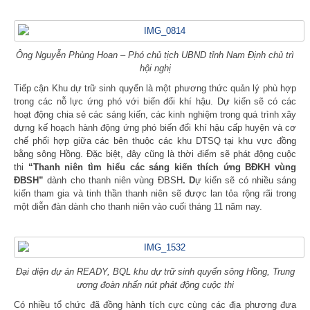
Ông Nguyễn Phùng Hoan – Phó chủ tịch UBND tỉnh Nam Định chủ trì
hội nghị
Tiếp cận Khu dự trữ sinh quyển là một phương thức quản lý phù hợp
trong các nỗ lực ứng phó với biến đổi khí hậu. Dự kiến sẽ có các
hoạt động chia sẻ các sáng kiến, các kinh nghiệm trong quá trình xây
dựng kế hoạch hành động ứng phó biến đổi khí hậu cấp huyện và cơ
chế phối hợp giữa các bên thuộc các khu DTSQ tại khu vực đồng
bằng sông Hồng. Đặc biệt, đây cũng là thời điểm sẽ phát động cuộc
thi
“Thanh niên tìm hiểu các sáng kiến thích ứng BĐKH vùng
ĐBSH”
dành cho thanh niên vùng ĐBSH
. D
ự kiến sẽ có nhiều sáng
kiến tham gia và tinh thần thanh niên sẽ được lan tỏa rộng rãi trong
một diễn đàn dành cho thanh niên vào cuối tháng 11 năm nay.
Đại diện dự án READY, BQL khu dự trữ sinh quyển sông Hồng, Trung
ương đoàn nhấn nút phát động cuộc thi
Có nhiều tổ chức đã đồng hành tích cực cùng các địa phương đưa