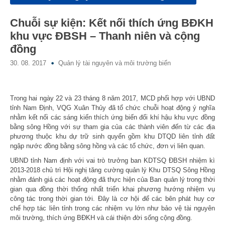
Chuỗi sự kiện: Kết nối thích ứng BĐKH
khu vực ĐBSH – Thanh niên và cộng
đồng
30. 08. 2017
Quản lý tài nguyên và môi trường biển
Trong hai ngày 22 và 23 tháng 8 năm 2017, MCD phối hợp với UBND
tỉnh Nam Định, VQG Xuân Thủy đã tổ chức chuỗi hoạt động ý nghĩa
nhằm kết nối các sáng kiến thích ứng biến đổi khí hậu khu vực đồng
bằng sông Hồng với sự tham gia của các thành viên đến từ các địa
phương thuộc khu dự trữ sinh quyển gồm khu DTQD liên tỉnh đất
ngập nước đồng bằng sông hồng và các tổ chức, đơn vị liên quan.
UBND tỉnh Nam định với vai trò trưởng ban KDTSQ ĐBSH nhiệm kì
2013-2018 chủ trì Hội nghị tăng cường quản lý Khu DTSQ Sông Hồng
nhằm đánh giá các hoạt động đã thực hiện của Ban quản lý trong thời
gian qua đồng thời thống nhất triển khai phương hướng nhiệm vụ
công tác trong thời gian tới. Đây là cơ hội để các bên phát huy cơ
chế hợp tác liên tỉnh trong các nhiệm vụ lớn như bảo vệ tài nguyên
môi trường, thích ứng BĐKH và cái thiện đời sống cộng đồng.