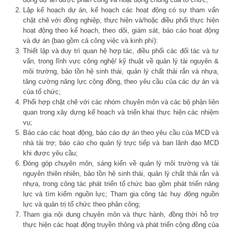
Lập kế hoạch dự án, kế hoạch các hoạt động có sự tham vấn
chặt chẽ với đồng nghiệp, thực hiện và/hoặc điều phối thực hiện
hoạt động theo kế hoạch, theo dõi, giám sát, báo cáo hoạt động
và dự án (bao gồm cả công việc và kinh phí):
Thiết lập và duy trì quan hệ hợp tác, điều phối các đối tác và tư
vấn, trong lĩnh vực công nghệ/ kỹ thuật về quản lý tài nguyên &
môi trường, bảo tồn hệ sinh thái, quản lý chất thải rắn và nhựa,
tăng cường năng lực cộng đồng, theo yêu cầu của các dự án và
của tổ chức;
Phối hợp chặt chẽ với các nhóm chuyên môn và các bộ phận liên
quan trong xây dựng kế hoạch và triển khai thực hiện các nhiệm
vụ;
Báo cáo các hoạt động, báo cáo dự án theo yêu cầu của MCD và
nhà tài trợ; báo cáo cho quản lý trực tiếp và ban lãnh đạo MCD
khi được yêu cầu;
Đóng góp chuyên môn, sáng kiến về quản lý môi trường và tài
nguyên thiên nhiên, bảo tồn hệ sinh thái, quản lý chất thải rắn và
nhựa, trong công tác phát triển tổ chức bao gồm phát triển năng
lực và tìm kiếm nguồn lực; Tham gia công tác huy động nguồn
lực và quản trị tổ chức theo phân công;
Tham gia nội dung chuyên môn và thực hành, đồng thời hỗ trợ
thực hiện các hoạt động truyền thông và phát triển cộng đồng của