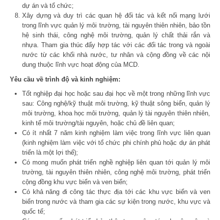
dự án và tổ chức;
Xây dựng và duy trì các quan hệ đối tác và kết nối mạng lưới
trong lĩnh vực quản lý môi trường, tài nguyên thiên nhiên, bảo tồn
hệ sinh thái, công nghệ môi trường, quản lý chất thải rắn và
nhựa. Tham gia thúc đẩy hợp tác với các đối tác trong và ngoài
nước từ các khối nhà nước, tư nhân và cộng đồng về các nội
dung thuộc lĩnh vực hoạt động của MCD.
Yêu cầu về trình độ và kinh nghiệm:
Tốt nghiệp đại học hoặc sau đại học về một trong những lĩnh vực
sau: Công nghệ/kỹ thuật môi trường, kỹ thuật sông biển, quản lý
môi trường, khoa học môi trường, quản lý tài nguyên thiên nhiên,
kinh tế môi trường/tài nguyên, hoặc chủ đề liên quan;
Có ít nhất 7 năm kinh nghiệm làm việc trong lĩnh vực liên quan
(kinh nghiệm làm việc với tổ chức phi chính phủ hoặc dự án phát
triển là một lợi thế);
Có mong muốn phát triển nghề nghiệp liên quan tới quản lý môi
trường, tài nguyên thiên nhiên, công nghệ môi trường, phát triển
cộng đồng khu vực biển và ven biển;
Có khả năng đi công tác thực địa tới các khu vực biển và ven
biển trong nước và tham gia các sự kiện trong nước, khu vực và
quốc tế;