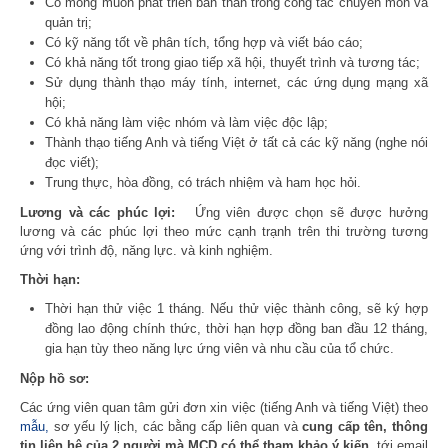
Có mong muốn phát triển bản thân trong công tác chuyên môn và
quản trị;
Có kỹ năng tốt về phân tích, tổng hợp và viết báo cáo;
Có khả năng tốt trong giao tiếp xã hội, thuyết trình và tương tác;
Sử dụng thành thạo máy tính, internet, các ứng dụng mạng xã
hội;
Có khả năng làm việc nhóm và làm việc độc lập;
Thành thạo tiếng Anh và tiếng Việt ở tất cả các kỹ năng (nghe nói
đọc viết);
Trung thực, hòa đồng, có trách nhiệm và ham học hỏi.
Lương và các phúc lợi:
Ứng viên được chọn sẽ được hưởng
lương và các phúc lợi theo mức cạnh trạnh trên thi trường tương
ứng với trình độ, năng lực. và kinh nghiệm.
Thời hạn:
Thời hạn thử việc 1 tháng. Nếu thử việc thành công, sẽ ký hợp
đồng lao động chính thức, thời hạn hợp đồng ban đầu 12 tháng,
gia hạn tùy theo năng lực ứng viên và nhu cầu của tổ chức.
Nộp hồ sơ:
Các ứng viên quan tâm gửi đơn xin việc (tiếng Anh và tiếng Việt) theo
mẫu,
sơ yếu lý lịch, các bằng cấp liên quan và
cung cấp tên, thông
tin liên hệ của 2 người mà MCD có thể tham khảo ý kiến,
tới email