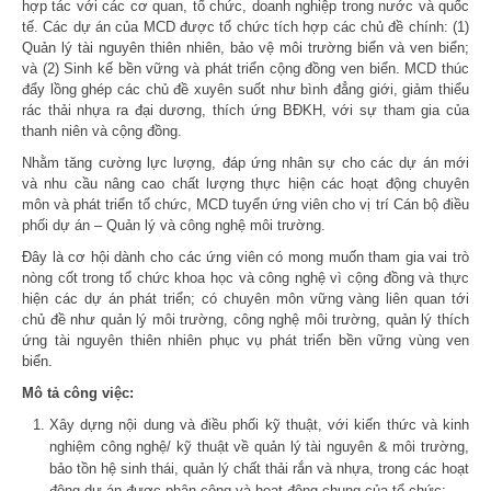
hợp tác với các cơ quan, tổ chức, doanh nghiệp trong nước và quốc
tế. Các dự án của MCD được tổ chức tích hợp các chủ đề chính: (1)
Quản lý tài nguyên thiên nhiên, bảo vệ môi trường biển và ven biển;
và (2) Sinh kế bền vững và phát triển cộng đồng ven biển. MCD thúc
đẩy lồng ghép các chủ đề xuyên suốt như bình đẳng giới, giảm thiểu
rác thải nhựa ra đại dương, thích ứng BĐKH, với sự tham gia của
thanh niên và cộng đồng.
Nhằm tăng cường lực lượng, đáp ứng nhân sự cho các dự án mới
và nhu cầu nâng cao chất lượng thực hiện các hoạt động chuyên
môn và phát triển tổ chức, MCD tuyển ứng viên cho vị trí Cán bộ điều
phối dự án – Quản lý và công nghệ môi trường.
Đây là cơ hội dành cho các ứng viên có mong muốn tham gia vai trò
nòng cốt trong tổ chức khoa học và công nghệ vì cộng đồng và thực
hiện các dự án phát triển; có chuyên môn vững vàng liên quan tới
chủ đề như quản lý môi trường, công nghệ môi trường, quản lý thích
ứng tài nguyên thiên nhiên phục vụ phát triển bền vững vùng ven
biển.
Mô tả công việc:
Xây dựng nội dung và điều phối kỹ thuật, với kiến thức và kinh
nghiệm công nghệ/ kỹ thuật về quản lý tài nguyên & môi trường,
bảo tồn hệ sinh thái, quản lý chất thải rắn và nhựa, trong các hoạt
động dự án được phân công và hoạt động chung của tổ chức;