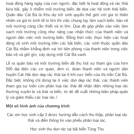
hoạt động hàng ngày của con người, đặc biệt là hoạt động xả rác thải
bừa bãi, gây ô nhiễm môi trường biển, đe dọa các hệ sinh thái biển.
Quần đảo Cát Bà là Khu dự trữ sinh quyển thế giới với giá trị thiên
nhiên và giá trị kinh tế to lớn thì việc chung tay làm sạch biển, bảo vệ
môi trường càng cần thiết và to lớn. Qua đó góp phần vào việc làm
sạch môi trường cũng như nâng cao nhận thức của thanh niên và
người dân việc môi trường biển. Đồng thời việc thực hiện các hoạt
động vệ sinh môi trường trên các bãi biển, các vịnh thuộc quần đảo
Cát Bà nhằm khẳng định vai trò tiên phong của thanh niên trong việc
bảo vệ và giữ gìn, xây dựng một Cát Bà xanh.
Lễ ra quân bảo vệ môi trường biển đã thu hút sự tham gia của hơn
500 đại diện các cơ quan, đơn vị, đoàn thanh niên và người dân
huyện Cát Hải dọn dẹp rác thải tại 6 khi vực biển của thị trấn Cát Bà.
Đặc biệt, không chỉ dừng lại ở việc dọn dẹp rác thải, các thành viên
tham gia sự kiện còn phân loại rác thải để nhận diện những loại rác
thường xuyên bị xả thải ra biển, từ đó đề xuất những biện pháp quản
lý và giảm thiểu các loại rác./.
Một số hình ảnh của chương trình
Các em học sinh cấp 3 được hướng dẫn cách thu thập, phân loại rác
thải và điền thông tin vào phiếu phân loại rác.
Học sinh thu dọn rác tại bãi biển Tùng Thu