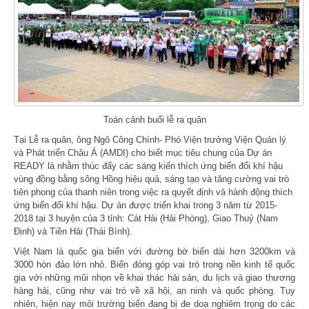
Toàn cảnh buổi lễ ra quân
Tại Lễ ra quân, ông Ngô Công Chính- Phó Viện trưởng Viện Quản lý
và Phát triển Châu Á (AMDI) cho biết mục tiêu chung của Dự án
READY là nhằm thúc đẩy các sáng kiến thích ứng biến đổi khí hậu
vùng đồng bằng sông Hồng hiệu quả, sáng tạo và tăng cường vai trò
tiên phong của thanh niên trong việc ra quyết định và hành động thích
ứng biến đổi khí hậu. Dự án được triển khai trong 3 năm từ 2015-
2018 tại 3 huyện của 3 tỉnh: Cát Hải (Hải Phòng), Giao Thuỷ (Nam
Định) và Tiền Hải (Thái Bình).
Việt Nam là quốc gia biển với đường bờ biển dài hơn 3200km và
3000 hòn đảo lớn nhỏ. Biển đóng góp vai trò trong nền kinh tế quốc
gia với những mũi nhọn về khai thác hải sản, du lịch và giao thương
hàng hải, cũng như vai trò về xã hội, an ninh và quốc phòng. Tuy
nhiên, hiện nay môi trường biển đang bị đe doạ nghiêm trọng do các