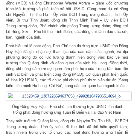
đồng (MCD) và ông Christopher Wayne Abram – giám đốc chương
trình Môi trường và phát triển xã hội USAID. Cùng tham dự có đồng
chí Nguyễn Thị Thu Hà – Ủy viên BCH Trung ương đoàn , Tỉnh Ủy
viên, Bí thư Tỉnh đoàn; đồng chí Trịnh Minh Thái – Ủy viên BCH
Trung ương đoàn, Phó chánh văn phòng Trung ương đoàn; đồng chí
Lê Hùng Sơn – Phó Bí thư Tỉnh đoàn, các đồng chí lãnh đạo các sở,
ban, ngành của tỉnh.
Phát biểu tại lễ phát động, Phó Chủ tịch thường trực UBND tỉnh Đặng
Huy Hậu đã ghi nhận sự tham gia của các cấp, các ngành, và địa
phương trong đó có lực lượng thanh niên trong việc bảo vệ môi
trường tỉnh Quảng Ninh và cảnh quan của vịnh Hạ Long. Đồng thời,
đồng chí cũng cảm ơn sự quan tâm phối hợp của Trung tâm bảo tồn
sinh vật biển và phát triển cộng đồng (MCD), Cơ quan phát triển quốc
tế Hoa Kỳ USAID, các tổ chức phi chính phủ thực hiện dự án “Sáng
kiến Liên minh Hạ Long- Cát Bà”, cùng các cơ quan ban ngành khác.
Ông Đặng Huy Hậu – Phó chủ tịch thường trực UBND tỉnh đánh
trống phát động hưởng ứng Tuần lễ Biển và Hải đảo Việt Nam
Thay mặt tuổi trẻ Quảng Ninh, đồng chí Nguyễn Thị Thu Hà, UV BCH
Trung ương đoàn, Tỉnh ủy viên, Bí thư tỉnh đã thể hiện quyết tâm,
trách nhiệm trong việc tổ chức các hoạt động hưởng ứng Tuần lễ