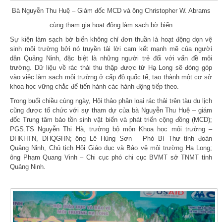
Bà Nguyễn Thu Huệ – Giám đốc MCD và ông Christopher W. Abrams
cùng tham gia hoạt động làm sạch bờ biển
Sự kiện làm sạch bờ biển không chỉ đơn thuần là hoạt động dọn vệ
sinh môi trường bởi nó truyền tải lời cam kết mạnh mẽ của người
dân Quảng Ninh, đặc biệt là những người trẻ đối với vấn đề môi
trường. Dữ liệu về rác thải thu thập được từ Hạ Long sẽ đóng góp
vào việc làm sạch môi trường ở cấp độ quốc tế, tạo thành một cơ sở
khoa học vững chắc để tiến hành các hành động tiếp theo.
Trong buổi chiều cùng ngày, Hội thảo phân loại rác thải trên tàu du lịch
cũng được tổ chức với sự tham dự của bà Nguyễn Thu Huệ – giám
đốc Trung tâm bảo tồn sinh vật biển và phát triển cộng đồng (MCD);
PGS.TS Nguyễn Thị Hà, trưởng bộ môn Khoa học môi trường –
ĐHKHTN, ĐHQGHN; ông Lê Hùng Sơn – Phó Bí Thư tỉnh đoàn
Quảng Ninh, Chủ tịch Hội Giáo dục và Bảo vệ môi trường Hạ Long;
ông Phạm Quang Vinh – Chi cục phó chi cục BVMT sở TNMT tỉnh
Quảng Ninh.