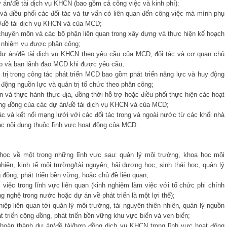
 án/đề tài dịch vụ KHCN (bao gồm cả công việc và kinh phí):
c và điều phối các đối tác và tư vấn có liên quan đến công việc mà mình phụ
n/đề tài dịch vụ KHCN và của MCD;
huyên môn và các bộ phận liên quan trong xây dựng và thực hiện kế hoạch
c nhiệm vụ được phân công;
dự án/đề tài dịch vụ KHCN theo yêu cầu của MCD, đối tác và cơ quan chủ
iếp và ban lãnh đạo MCD khi được yêu cầu;
rị trong công tác phát triển MCD bao gồm phát triển năng lực và huy động
động nguồn lực và quản trị tổ chức theo phân công;
và thực hành thực địa, đồng thời hỗ trợ hoặc điều phối thực hiện các hoạt
cộng đồng của các dự án/đề tài dịch vụ KHCN và của MCD;
ác và kết nối mạng lưới với các đối tác trong và ngoài nước từ các khối nhà
c nội dung thuộc lĩnh vực hoạt động của MCD.
 học về một trong những lĩnh vực sau: quản lý môi trường, khoa học môi
nhiên, kinh tế môi trường/tài nguyên, hải dương học, sinh thái học, quản lý
g đồng, phát triển bền vững, hoặc chủ đề liên quan;
việc trong lĩnh vực liên quan (kinh nghiệm làm việc với tổ chức phi chính
g nghệ trong nước hoặc dự án về phát triển là một lợi thế);
ệp liên quan tới quản lý môi trường, tài nguyên thiên nhiên, quản lý nguồn
hát triển cộng đồng, phát triển bền vững khu vực biển và ven biển;
 hoàn thành dự án/đề tài/hợp đồng dịch vụ KHCN trong lĩnh vực hoạt động