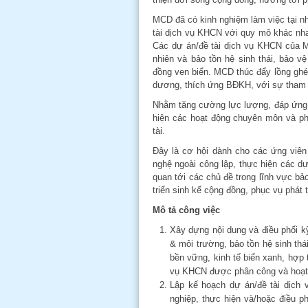
MCD đã có kinh nghiệm làm việc tại nh
tài dịch vụ KHCN với quy mô khác nha
Các dự án/đề tài dịch vụ KHCN của M
nhiên và bảo tồn hệ sinh thái, bảo v
đồng ven biển. MCD thúc đẩy lồng ghép
dương, thích ứng BĐKH, với sự tham g
Nhằm tăng cường lực lượng, đáp ứng n
hiện các hoạt động chuyên môn và phá
tài.
Đây là cơ hội dành cho các ứng viên
nghệ ngoài công lập, thực hiện các d
quan tới các chủ đề trong lĩnh vực bảo
triển sinh kế cộng đồng, phục vụ phát
Mô tả công việc
Xây dựng nội dung và điều phối kỹ
& môi trường, bảo tồn hệ sinh thái
bền vững, kinh tế biển xanh, hợp t
vụ KHCN được phân công và hoạt
Lập kế hoạch dự án/đề tài dịch
nghiệp, thực hiện và/hoặc điều ph