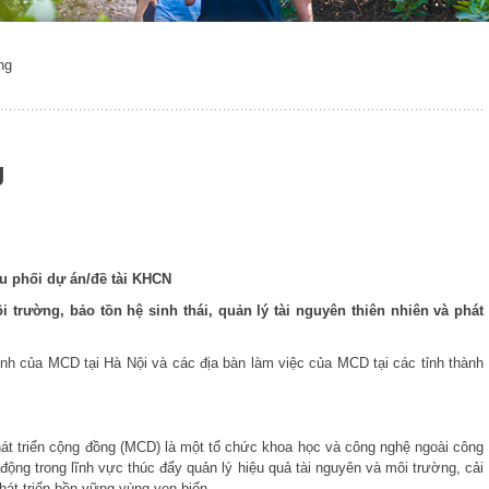
ng
g
u phối dự án/đề tài KHCN
rường, bảo tồn hệ sinh thái, quản lý tài nguyên thiên nhiên và phát
 MCD tại Hà Nội và các địa bàn làm việc của MCD tại các tỉnh thành
hát triển cộng đồng (MCD) là một tổ chức khoa học và công nghệ ngoài công
động trong lĩnh vực thúc đẩy quản lý hiệu quả tài nguyên và môi trường, cải
hát triển bền vững vùng ven biển.