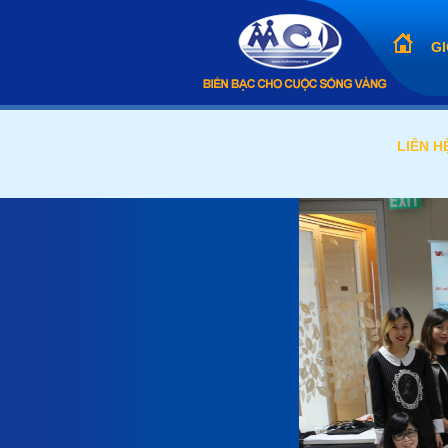
GI
LIÊN H