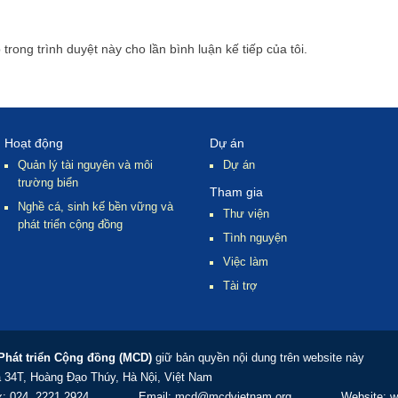
 trong trình duyệt này cho lần bình luận kế tiếp của tôi.
Hoạt động
Dự án
Quản lý tài nguyên và môi
Dự án
trường biển
Tham gia
Nghề cá, sinh kế bền vững và
Thư viện
phát triển cộng đồng
Tình nguyện
Việc làm
Tài trợ
 Phát triển Cộng đồng (MCD)
giữ bản quyền nội dung trên website này
à 34T, Hoàng Đạo Thúy, Hà Nội, Việt Nam
x: 024. 2221 2924 Email: mcd@mcdvietnam.org Website: www