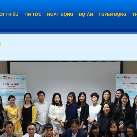
ỚI THIỆU
TIN TỨC
HOẠT ĐỘNG
DỰ ÁN
TUYỂN DỤNG
T
Ệ