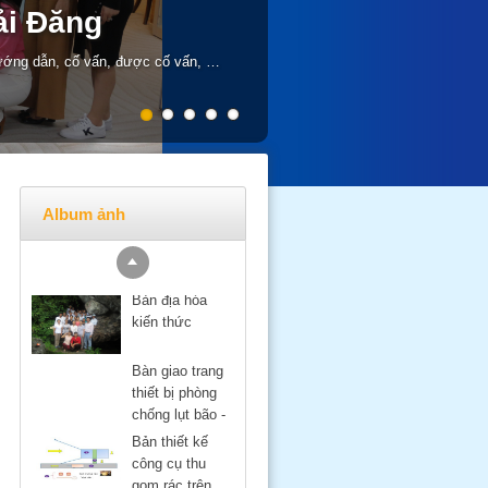
ải Đăng
g với BĐKH
ớng dẫn, cố vấn, được cố vấn, …
từ khi nhóm được thành lập và trở
ng cốt từ năm 2009…
Album ảnh
Bản địa hóa
kiến thức
Bàn giao trang
thiết bị phòng
chống lụt bão -
Nam Định
Bản thiết kế
công cụ thu
gom rác trên