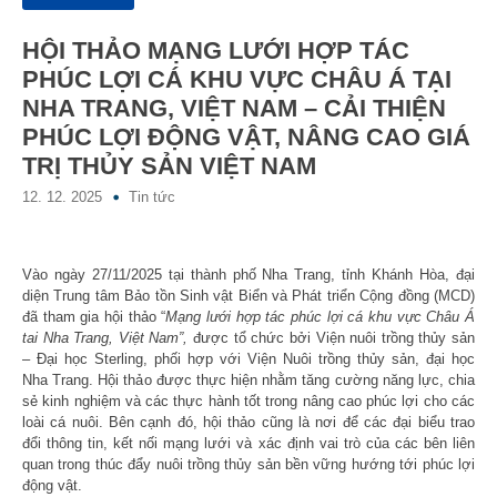
HỘI THẢO MẠNG LƯỚI HỢP TÁC
PHÚC LỢI CÁ KHU VỰC CHÂU Á TẠI
NHA TRANG, VIỆT NAM – CẢI THIỆN
PHÚC LỢI ĐỘNG VẬT, NÂNG CAO GIÁ
TRỊ THỦY SẢN VIỆT NAM
12. 12. 2025
Tin tức
Vào ngày 27/11/2025 tại thành phố Nha Trang, tỉnh Khánh Hòa, đại
diện Trung tâm Bảo tồn Sinh vật Biển và Phát triển Cộng đồng (MCD)
đã tham gia hội thảo “
Mạng lưới hợp tác phúc lợi cá khu vực Châu Á
tai Nha Trang, Việt Nam”,
được tổ chức bởi Viện nuôi trồng thủy sản
– Đại học Sterling, phối hợp với Viện Nuôi trồng thủy sản, đại học
Nha Trang. Hội thảo được thực hiện nhằm tăng cường năng lực, chia
sẻ kinh nghiệm và các thực hành tốt trong nâng cao phúc lợi cho các
loài cá nuôi. Bên cạnh đó, hội thảo cũng là nơi để các đại biểu trao
đổi thông tin, kết nối mạng lưới và xác định vai trò của các bên liên
quan trong thúc đẩy nuôi trồng thủy sản bền vững hướng tới phúc lợi
động vật.