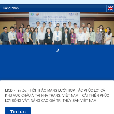
Đăng nhập
MCD
Tin tức
HỘI THẢO MẠNG LƯỚI HỢP TÁC PHÚC LỢI CÁ
KHU VỰC CHÂU Á TẠI NHA TRANG, VIỆT NAM – CẢI THIỆN PHÚC
LỢI ĐỘNG VẬT, NÂNG CAO GIÁ TRỊ THỦY SẢN VIỆT NAM
Tin tức