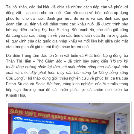
Tại hội thảo, các đại biểu đã chia sẻ những cách tiếp cận về phúc lợi
động vật – an sinh cho cá nuôi. Các nội dung về tiềm năng áp dụng
phúc lợi cho cá nuôi, đánh giá mức độ rủi ro và xác định các giai
đoạn cần ưu tiên và cải thiện trong các khâu nuôi đã được trình bày
bởi đại diện trường Đại học Stirling. Bên cạnh đó, các diễn giã cũng
đã cung cấp các thông tin về yêu cầu tiêu chuẩn của thị trường quốc
tế, quy định của các quốc gia nhập khẩu và mối liên kết giữa các mắt
xích trong chuỗi giá trị cải thiện phúc lợi cá nuôi.
Đại diện Trung tâm Bảo tồn Sinh vật biển và Phát triển Cộng đồng, bà
Thân Thị Hiền – Phó Giám đốc – đã trình bày sáng kiến
“Hỗ trợ kỹ
thuật tăng cường phúc lợi tôm, cá nuôi nhằm nâng cao hiệu quả sản
xuất và thúc đẩy phát triển thủy sản bền vững tại Đồng bằng sông
Cửu Long”
. Hội thảo cũng giới thiệu nghiên cứu về phúc lợi cá tra của
Fresh Studio và Scale Welfare, cùng kinh nghiệm của Australis trong
tiếp cận thương mại để cải thiện phúc lợi cá chẽm nuôi biển tại
Khánh Hòa.